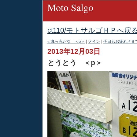
Moto Salgo
ct110/モトサルゴＨＰへ戻
« 真っ赤だな ＜p＞
|
メイン
|
今日もお疲れさまで
2013年12月03日
とうとう ＜p＞